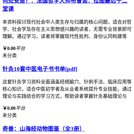
何处安居？：法国哲学大师布鲁诺．拉图最后十二
堂课
本资料探讨现代社会中人类生存与归属的核心问题，适合对哲
学、社会学及存在主义思想感兴趣的读者，无需专业背景即可
理解。通过学习，读者将掌握现代性批判、身份认同构建等
￥0.00
平台
未分类
针灸10套中医电子书书单[pdf]
这套针灸学习资料全面涵盖经络腧穴、针刺手法、临床应用等
核心知识，适合中医初学者及从业者系统提升专业技能，通过
理论与实践结合的学习方式，帮助读者掌握针灸基础理论与
￥0.00
平台
未分类
奇兽：山海经动物图鉴（全3册）