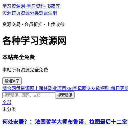
学习资源网-学习资料-书籍等
资源首页
资源分类
登录
注册
资源交易 · 会员折扣 · 上传收益
各种学习资源网
本站完全免费
本站所有资源完全免费
我知道了
综合网盘资源
网上赚钱副业项目
SM字母圈交友软
短剧-每日更
搜索资源
全部
未分类
何处安居？：法国哲学大师布鲁诺．拉图最后十二堂