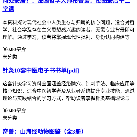
何处安居？：法国哲学大师布鲁诺．拉图最后十二
堂课
本资料探讨现代社会中人类生存与归属的核心问题，适合对哲
学、社会学及存在主义思想感兴趣的读者，无需专业背景即可
理解。通过学习，读者将掌握现代性批判、身份认同构建等
￥0.00
平台
未分类
针灸10套中医电子书书单[pdf]
这套针灸学习资料全面涵盖经络腧穴、针刺手法、临床应用等
核心知识，适合中医初学者及从业者系统提升专业技能，通过
理论与实践结合的学习方式，帮助读者掌握针灸基础理论与
￥0.00
平台
未分类
奇兽：山海经动物图鉴（全3册）