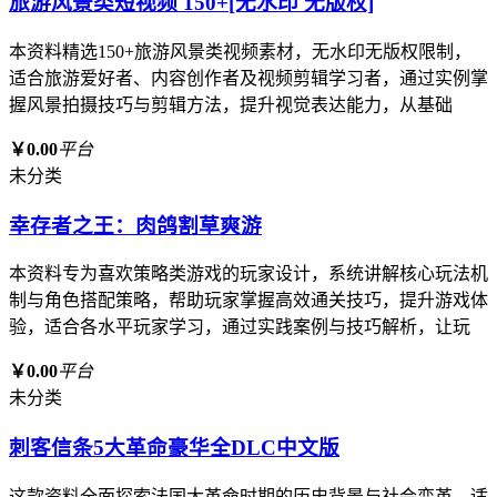
旅游风景类短视频 150+[无水印 无版权]
本资料精选150+旅游风景类视频素材，无水印无版权限制，
适合旅游爱好者、内容创作者及视频剪辑学习者，通过实例掌
握风景拍摄技巧与剪辑方法，提升视觉表达能力，从基础
￥0.00
平台
未分类
幸存者之王：肉鸽割草爽游
本资料专为喜欢策略类游戏的玩家设计，系统讲解核心玩法机
制与角色搭配策略，帮助玩家掌握高效通关技巧，提升游戏体
验，适合各水平玩家学习，通过实践案例与技巧解析，让玩
￥0.00
平台
未分类
刺客信条5大革命豪华全DLC中文版
这款资料全面探索法国大革命时期的历史背景与社会变革，适