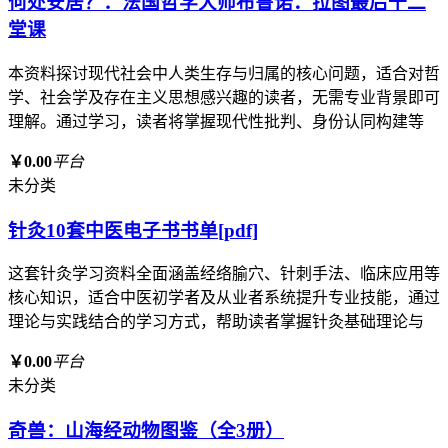
何处安居？：法国哲学大师布鲁诺．拉图最后十二
堂课
本资料探讨现代社会中人类生存与归属的核心问题，适合对哲
学、社会学及存在主义思想感兴趣的读者，无需专业背景即可
理解。通过学习，读者将掌握现代性批判、身份认同构建等
￥0.00
平台
未分类
针灸10套中医电子书书单[pdf]
这套针灸学习资料全面涵盖经络腧穴、针刺手法、临床应用等
核心知识，适合中医初学者及从业者系统提升专业技能，通过
理论与实践结合的学习方式，帮助读者掌握针灸基础理论与
￥0.00
平台
未分类
奇兽：山海经动物图鉴（全3册）