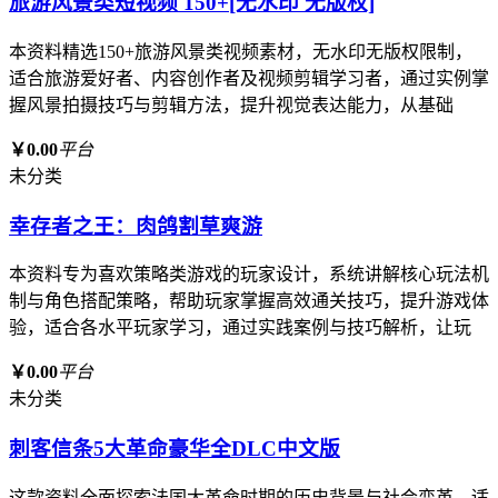
旅游风景类短视频 150+[无水印 无版权]
本资料精选150+旅游风景类视频素材，无水印无版权限制，
适合旅游爱好者、内容创作者及视频剪辑学习者，通过实例掌
握风景拍摄技巧与剪辑方法，提升视觉表达能力，从基础
￥0.00
平台
未分类
幸存者之王：肉鸽割草爽游
本资料专为喜欢策略类游戏的玩家设计，系统讲解核心玩法机
制与角色搭配策略，帮助玩家掌握高效通关技巧，提升游戏体
验，适合各水平玩家学习，通过实践案例与技巧解析，让玩
￥0.00
平台
未分类
刺客信条5大革命豪华全DLC中文版
这款资料全面探索法国大革命时期的历史背景与社会变革，适