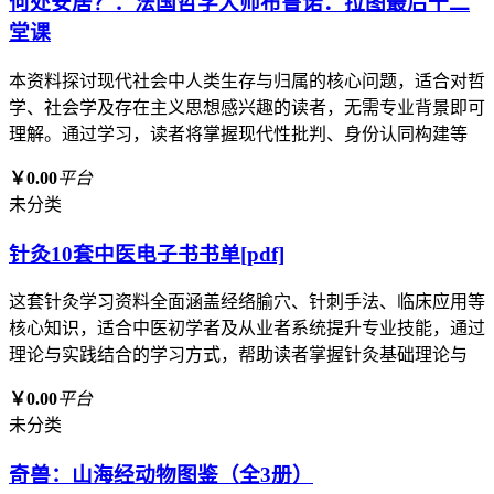
何处安居？：法国哲学大师布鲁诺．拉图最后十二
堂课
本资料探讨现代社会中人类生存与归属的核心问题，适合对哲
学、社会学及存在主义思想感兴趣的读者，无需专业背景即可
理解。通过学习，读者将掌握现代性批判、身份认同构建等
￥0.00
平台
未分类
针灸10套中医电子书书单[pdf]
这套针灸学习资料全面涵盖经络腧穴、针刺手法、临床应用等
核心知识，适合中医初学者及从业者系统提升专业技能，通过
理论与实践结合的学习方式，帮助读者掌握针灸基础理论与
￥0.00
平台
未分类
奇兽：山海经动物图鉴（全3册）