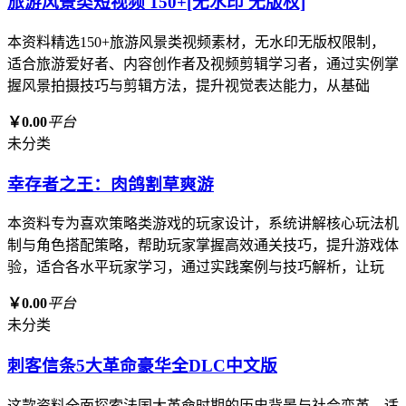
旅游风景类短视频 150+[无水印 无版权]
本资料精选150+旅游风景类视频素材，无水印无版权限制，
适合旅游爱好者、内容创作者及视频剪辑学习者，通过实例掌
握风景拍摄技巧与剪辑方法，提升视觉表达能力，从基础
￥0.00
平台
未分类
幸存者之王：肉鸽割草爽游
本资料专为喜欢策略类游戏的玩家设计，系统讲解核心玩法机
制与角色搭配策略，帮助玩家掌握高效通关技巧，提升游戏体
验，适合各水平玩家学习，通过实践案例与技巧解析，让玩
￥0.00
平台
未分类
刺客信条5大革命豪华全DLC中文版
这款资料全面探索法国大革命时期的历史背景与社会变革，适