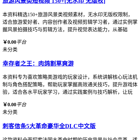
旅游风景类短视频 150+[无水印 无版权]
本资料精选150+旅游风景类视频素材，无水印无版权限制，
适合旅游爱好者、内容创作者及视频剪辑学习者，通过实例掌
握风景拍摄技巧与剪辑方法，提升视觉表达能力，从基础
￥0.00
平台
未分类
幸存者之王：肉鸽割草爽游
本资料专为喜欢策略类游戏的玩家设计，系统讲解核心玩法机
制与角色搭配策略，帮助玩家掌握高效通关技巧，提升游戏体
验，适合各水平玩家学习，通过实践案例与技巧解析，让玩
￥0.00
平台
未分类
刺客信条5大革命豪华全DLC中文版
这款资料全面探索法国大革命时期的历史背景与社会变革，适