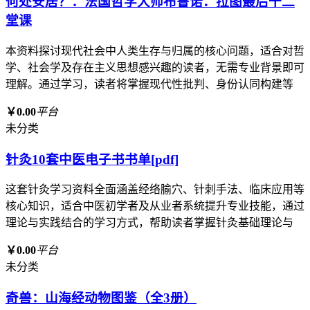
何处安居？：法国哲学大师布鲁诺．拉图最后十二
堂课
本资料探讨现代社会中人类生存与归属的核心问题，适合对哲
学、社会学及存在主义思想感兴趣的读者，无需专业背景即可
理解。通过学习，读者将掌握现代性批判、身份认同构建等
￥0.00
平台
未分类
针灸10套中医电子书书单[pdf]
这套针灸学习资料全面涵盖经络腧穴、针刺手法、临床应用等
核心知识，适合中医初学者及从业者系统提升专业技能，通过
理论与实践结合的学习方式，帮助读者掌握针灸基础理论与
￥0.00
平台
未分类
奇兽：山海经动物图鉴（全3册）