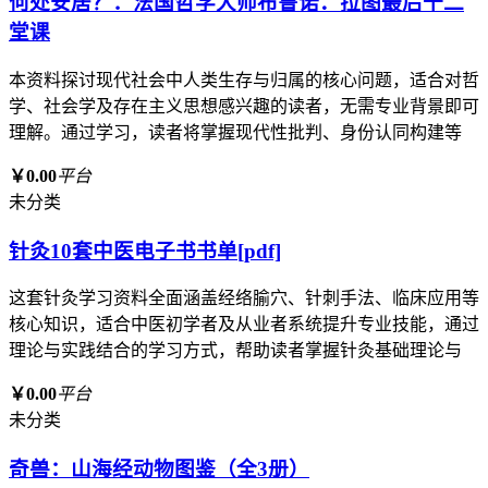
何处安居？：法国哲学大师布鲁诺．拉图最后十二
堂课
本资料探讨现代社会中人类生存与归属的核心问题，适合对哲
学、社会学及存在主义思想感兴趣的读者，无需专业背景即可
理解。通过学习，读者将掌握现代性批判、身份认同构建等
￥0.00
平台
未分类
针灸10套中医电子书书单[pdf]
这套针灸学习资料全面涵盖经络腧穴、针刺手法、临床应用等
核心知识，适合中医初学者及从业者系统提升专业技能，通过
理论与实践结合的学习方式，帮助读者掌握针灸基础理论与
￥0.00
平台
未分类
奇兽：山海经动物图鉴（全3册）