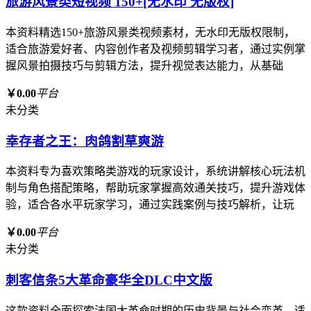
旅游风景类短视频 150+[无水印 无版权]
本资料精选150+旅游风景类视频素材，无水印无版权限制，
适合旅游爱好者、内容创作者及视频剪辑学习者，通过实例掌
握风景拍摄技巧与剪辑方法，提升视觉表达能力，从基础
￥0.00
平台
未分类
幸存者之王：肉鸽割草爽游
本资料专为喜欢策略类游戏的玩家设计，系统讲解核心玩法机
制与角色搭配策略，帮助玩家掌握高效通关技巧，提升游戏体
验，适合各水平玩家学习，通过实践案例与技巧解析，让玩
￥0.00
平台
未分类
刺客信条5大革命豪华全DLC中文版
这款资料全面探索法国大革命时期的历史背景与社会变革，适