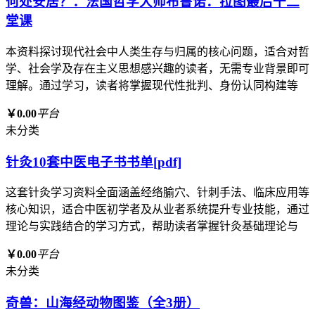
何处安居？：法国哲学大师布鲁诺．拉图最后十二
堂课
本资料探讨现代社会中人类生存与归属的核心问题，适合对哲
学、社会学及存在主义思想感兴趣的读者，无需专业背景即可
理解。通过学习，读者将掌握现代性批判、身份认同构建等
￥0.00
平台
未分类
针灸10套中医电子书书单[pdf]
这套针灸学习资料全面涵盖经络腧穴、针刺手法、临床应用等
核心知识，适合中医初学者及从业者系统提升专业技能，通过
理论与实践结合的学习方式，帮助读者掌握针灸基础理论与
￥0.00
平台
未分类
奇兽：山海经动物图鉴（全3册）