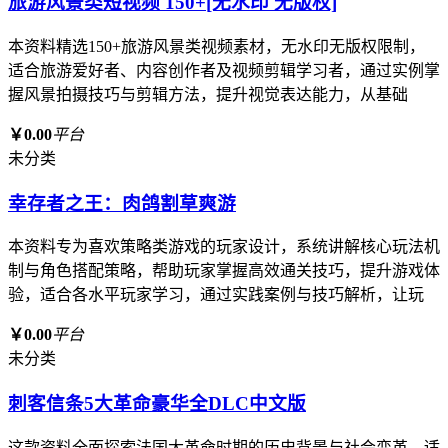
旅游风景类短视频 150+[无水印 无版权]
本资料精选150+旅游风景类视频素材，无水印无版权限制，
适合旅游爱好者、内容创作者及视频剪辑学习者，通过实例掌
握风景拍摄技巧与剪辑方法，提升视觉表达能力，从基础
￥0.00
平台
未分类
幸存者之王：肉鸽割草爽游
本资料专为喜欢策略类游戏的玩家设计，系统讲解核心玩法机
制与角色搭配策略，帮助玩家掌握高效通关技巧，提升游戏体
验，适合各水平玩家学习，通过实践案例与技巧解析，让玩
￥0.00
平台
未分类
刺客信条5大革命豪华全DLC中文版
这款资料全面探索法国大革命时期的历史背景与社会变革，适