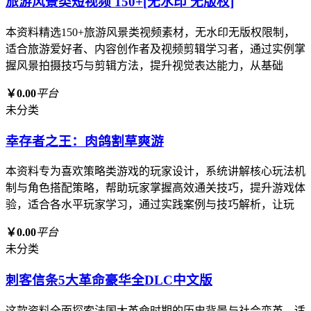
旅游风景类短视频 150+[无水印 无版权]
本资料精选150+旅游风景类视频素材，无水印无版权限制，
适合旅游爱好者、内容创作者及视频剪辑学习者，通过实例掌
握风景拍摄技巧与剪辑方法，提升视觉表达能力，从基础
￥0.00
平台
未分类
幸存者之王：肉鸽割草爽游
本资料专为喜欢策略类游戏的玩家设计，系统讲解核心玩法机
制与角色搭配策略，帮助玩家掌握高效通关技巧，提升游戏体
验，适合各水平玩家学习，通过实践案例与技巧解析，让玩
￥0.00
平台
未分类
刺客信条5大革命豪华全DLC中文版
这款资料全面探索法国大革命时期的历史背景与社会变革，适