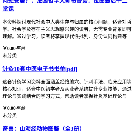
何处安居？：法国哲学大师布鲁诺．拉图最后十二
堂课
本资料探讨现代社会中人类生存与归属的核心问题，适合对哲
学、社会学及存在主义思想感兴趣的读者，无需专业背景即可
理解。通过学习，读者将掌握现代性批判、身份认同构建等
￥0.00
平台
未分类
针灸10套中医电子书书单[pdf]
这套针灸学习资料全面涵盖经络腧穴、针刺手法、临床应用等
核心知识，适合中医初学者及从业者系统提升专业技能，通过
理论与实践结合的学习方式，帮助读者掌握针灸基础理论与
￥0.00
平台
未分类
奇兽：山海经动物图鉴（全3册）