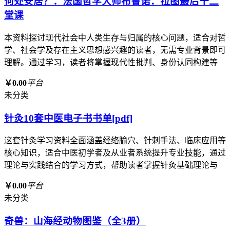
何处安居？：法国哲学大师布鲁诺．拉图最后十二
堂课
本资料探讨现代社会中人类生存与归属的核心问题，适合对哲
学、社会学及存在主义思想感兴趣的读者，无需专业背景即可
理解。通过学习，读者将掌握现代性批判、身份认同构建等
￥0.00
平台
未分类
针灸10套中医电子书书单[pdf]
这套针灸学习资料全面涵盖经络腧穴、针刺手法、临床应用等
核心知识，适合中医初学者及从业者系统提升专业技能，通过
理论与实践结合的学习方式，帮助读者掌握针灸基础理论与
￥0.00
平台
未分类
奇兽：山海经动物图鉴（全3册）