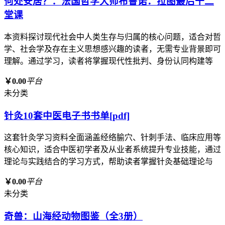
何处安居？：法国哲学大师布鲁诺．拉图最后十二
堂课
本资料探讨现代社会中人类生存与归属的核心问题，适合对哲
学、社会学及存在主义思想感兴趣的读者，无需专业背景即可
理解。通过学习，读者将掌握现代性批判、身份认同构建等
￥0.00
平台
未分类
针灸10套中医电子书书单[pdf]
这套针灸学习资料全面涵盖经络腧穴、针刺手法、临床应用等
核心知识，适合中医初学者及从业者系统提升专业技能，通过
理论与实践结合的学习方式，帮助读者掌握针灸基础理论与
￥0.00
平台
未分类
奇兽：山海经动物图鉴（全3册）