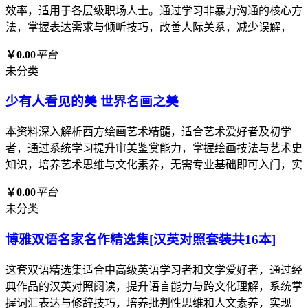
效率，适用于各层级职场人士。通过学习非暴力沟通的核心方
法，掌握表达需求与倾听技巧，改善人际关系，减少误解，
￥0.00
平台
未分类
少有人看见的美 世界名画之美
本资料深入解析西方绘画艺术精髓，适合艺术爱好者及初学
者，通过系统学习提升审美鉴赏能力，掌握绘画技法与艺术史
知识，培养艺术思维与文化素养，无需专业基础即可入门，实
￥0.00
平台
未分类
博雅双语名家名作精选集[汉英对照套装共16本]
这套双语精选集适合中高级英语学习者和文学爱好者，通过经
典作品的汉英对照阅读，提升语言能力与跨文化理解，系统掌
握词汇表达与修辞技巧，培养批判性思维和人文素养，实现