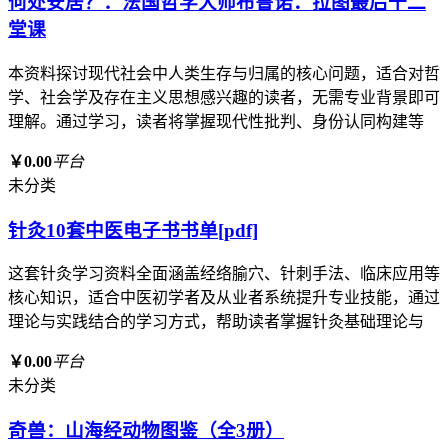
何处安居？：法国哲学大师布鲁诺．拉图最后十二
堂课
本资料探讨现代社会中人类生存与归属的核心问题，适合对哲
学、社会学及存在主义思想感兴趣的读者，无需专业背景即可
理解。通过学习，读者将掌握现代性批判、身份认同构建等
￥0.00
平台
未分类
针灸10套中医电子书书单[pdf]
这套针灸学习资料全面涵盖经络腧穴、针刺手法、临床应用等
核心知识，适合中医初学者及从业者系统提升专业技能，通过
理论与实践结合的学习方式，帮助读者掌握针灸基础理论与
￥0.00
平台
未分类
奇兽：山海经动物图鉴（全3册）