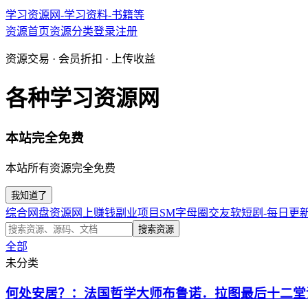
学习资源网-学习资料-书籍等
资源首页
资源分类
登录
注册
资源交易 · 会员折扣 · 上传收益
各种学习资源网
本站完全免费
本站所有资源完全免费
我知道了
综合网盘资源
网上赚钱副业项目
SM字母圈交友软
短剧-每日更
搜索资源
全部
未分类
何处安居？：法国哲学大师布鲁诺．拉图最后十二堂