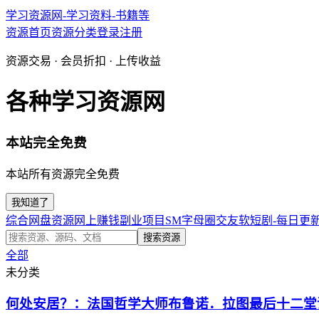
学习资源网-学习资料-书籍等
资源首页
资源分类
登录
注册
资源交易 · 会员折扣 · 上传收益
各种学习资源网
本站完全免费
本站所有资源完全免费
我知道了
综合网盘资源
网上赚钱副业项目
SM字母圈交友软
短剧-每日更
搜索资源
全部
未分类
何处安居？：法国哲学大师布鲁诺．拉图最后十二堂