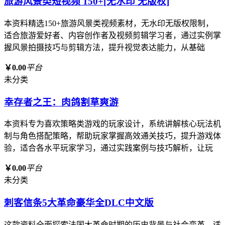
旅游风景类短视频 150+[无水印 无版权]
本资料精选150+旅游风景类视频素材，无水印无版权限制，
适合旅游爱好者、内容创作者及视频剪辑学习者，通过实例掌
握风景拍摄技巧与剪辑方法，提升视觉表达能力，从基础
￥0.00
平台
未分类
幸存者之王：肉鸽割草爽游
本资料专为喜欢策略类游戏的玩家设计，系统讲解核心玩法机
制与角色搭配策略，帮助玩家掌握高效通关技巧，提升游戏体
验，适合各水平玩家学习，通过实践案例与技巧解析，让玩
￥0.00
平台
未分类
刺客信条5大革命豪华全DLC中文版
这款资料全面探索法国大革命时期的历史背景与社会变革，适