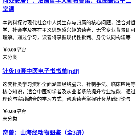
何处安居？：法国哲学大师布鲁诺．拉图最后十二
堂课
本资料探讨现代社会中人类生存与归属的核心问题，适合对哲
学、社会学及存在主义思想感兴趣的读者，无需专业背景即可
理解。通过学习，读者将掌握现代性批判、身份认同构建等
￥0.00
平台
未分类
针灸10套中医电子书书单[pdf]
这套针灸学习资料全面涵盖经络腧穴、针刺手法、临床应用等
核心知识，适合中医初学者及从业者系统提升专业技能，通过
理论与实践结合的学习方式，帮助读者掌握针灸基础理论与
￥0.00
平台
未分类
奇兽：山海经动物图鉴（全3册）