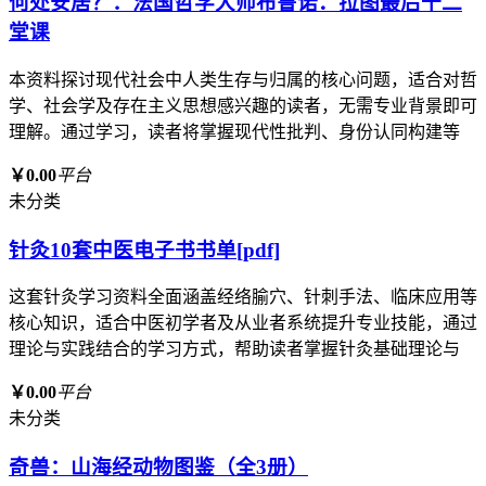
何处安居？：法国哲学大师布鲁诺．拉图最后十二
堂课
本资料探讨现代社会中人类生存与归属的核心问题，适合对哲
学、社会学及存在主义思想感兴趣的读者，无需专业背景即可
理解。通过学习，读者将掌握现代性批判、身份认同构建等
￥0.00
平台
未分类
针灸10套中医电子书书单[pdf]
这套针灸学习资料全面涵盖经络腧穴、针刺手法、临床应用等
核心知识，适合中医初学者及从业者系统提升专业技能，通过
理论与实践结合的学习方式，帮助读者掌握针灸基础理论与
￥0.00
平台
未分类
奇兽：山海经动物图鉴（全3册）