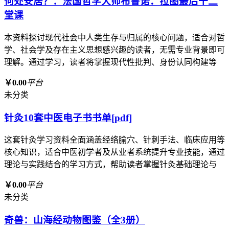
何处安居？：法国哲学大师布鲁诺．拉图最后十二
堂课
本资料探讨现代社会中人类生存与归属的核心问题，适合对哲
学、社会学及存在主义思想感兴趣的读者，无需专业背景即可
理解。通过学习，读者将掌握现代性批判、身份认同构建等
￥0.00
平台
未分类
针灸10套中医电子书书单[pdf]
这套针灸学习资料全面涵盖经络腧穴、针刺手法、临床应用等
核心知识，适合中医初学者及从业者系统提升专业技能，通过
理论与实践结合的学习方式，帮助读者掌握针灸基础理论与
￥0.00
平台
未分类
奇兽：山海经动物图鉴（全3册）