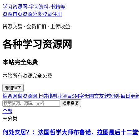
学习资源网-学习资料-书籍等
资源首页
资源分类
登录
注册
资源交易 · 会员折扣 · 上传收益
各种学习资源网
本站完全免费
本站所有资源完全免费
我知道了
综合网盘资源
网上赚钱副业项目
SM字母圈交友软
短剧-每日更
搜索资源
全部
未分类
何处安居？：法国哲学大师布鲁诺．拉图最后十二堂