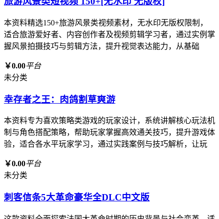
旅游风景类短视频 150+[无水印 无版权]
本资料精选150+旅游风景类视频素材，无水印无版权限制，
适合旅游爱好者、内容创作者及视频剪辑学习者，通过实例掌
握风景拍摄技巧与剪辑方法，提升视觉表达能力，从基础
￥0.00
平台
未分类
幸存者之王：肉鸽割草爽游
本资料专为喜欢策略类游戏的玩家设计，系统讲解核心玩法机
制与角色搭配策略，帮助玩家掌握高效通关技巧，提升游戏体
验，适合各水平玩家学习，通过实践案例与技巧解析，让玩
￥0.00
平台
未分类
刺客信条5大革命豪华全DLC中文版
这款资料全面探索法国大革命时期的历史背景与社会变革，适