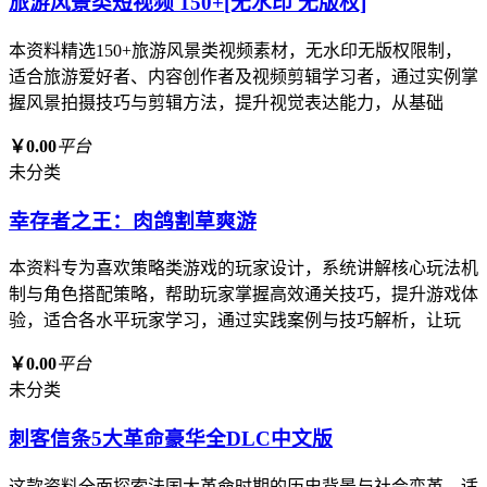
旅游风景类短视频 150+[无水印 无版权]
本资料精选150+旅游风景类视频素材，无水印无版权限制，
适合旅游爱好者、内容创作者及视频剪辑学习者，通过实例掌
握风景拍摄技巧与剪辑方法，提升视觉表达能力，从基础
￥0.00
平台
未分类
幸存者之王：肉鸽割草爽游
本资料专为喜欢策略类游戏的玩家设计，系统讲解核心玩法机
制与角色搭配策略，帮助玩家掌握高效通关技巧，提升游戏体
验，适合各水平玩家学习，通过实践案例与技巧解析，让玩
￥0.00
平台
未分类
刺客信条5大革命豪华全DLC中文版
这款资料全面探索法国大革命时期的历史背景与社会变革，适